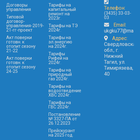
Договоры
Тарифы на
Телефон:
управления
капитальный
(3435) 33-03-
ремонт на
Типовой
03
2023г.
договор-
Email:
управления-2019-
Тарифы на ТЭ
21-гг-проект
2024г.
ukgku77@mail.r
Акт поверки
Тарифы на
Адрес:
готовн. к
эл.энергию
Свердловская
отопит.сезону
на 2024г.
обл., г.
21-22
Тарифы
Нижний
Акт поверки
Рифей на
Тагил, ул.
готовн. к
2024г.
отопит.сезону
Тимирязева,
Тарифы на
24-25
40
природный
газ 2024г.
Тарифы на
водоотведение
ХВС 2024г.
Тарифы на
ГВС 2024г.
Постановление
№ 3327-ПА от
26.12.2023
Прейскурант
на 2025 год.