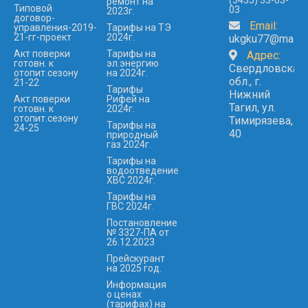
(3435) 33-03-
ремонт на
Типовой
03
2023г.
договор-
Email:
управления-2019-
Тарифы на ТЭ
21-гг-проект
2024г.
ukgku77@mail.r
Акт поверки
Тарифы на
Адрес:
готовн. к
эл.энергию
Свердловская
отопит.сезону
на 2024г.
обл., г.
21-22
Тарифы
Нижний
Акт поверки
Рифей на
Тагил, ул.
готовн. к
2024г.
отопит.сезону
Тимирязева,
Тарифы на
24-25
40
природный
газ 2024г.
Тарифы на
водоотведение
ХВС 2024г.
Тарифы на
ГВС 2024г.
Постановление
№ 3327-ПА от
26.12.2023
Прейскурант
на 2025 год.
Информация
о ценах
(тарифах) на