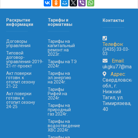
Раскрытие
Тарифы и
Контакты
информации
нормативы
Договоры
Тарифы на
Телефон:
управления
капитальный
(3435) 33-03-
ремонт на
Типовой
03
2023г.
договор-
Email:
управления-2019-
Тарифы на ТЭ
21-гг-проект
2024г.
ukgku77@mail.r
Акт поверки
Тарифы на
Адрес:
готовн. к
эл.энергию
Свердловская
отопит.сезону
на 2024г.
обл., г.
21-22
Тарифы
Нижний
Акт поверки
Рифей на
Тагил, ул.
готовн. к
2024г.
отопит.сезону
Тимирязева,
Тарифы на
24-25
40
природный
газ 2024г.
Тарифы на
водоотведение
ХВС 2024г.
Тарифы на